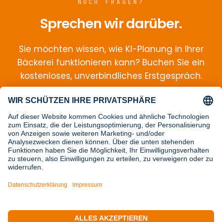
NOCH FRAGEN?
Sprechen wir darüber.
Sie möchten wissen, wie KI-Planung in Ihrer
Bäckerei funktionieren kann? Buchen Sie ein
kostenloses, unverbindliches Erstgespräch.
Zum Erstgespräch
ZURÜCK ZUR WEBSITE →
KOSTENLOS · UNVERBINDLICH · 30
MINUTEN