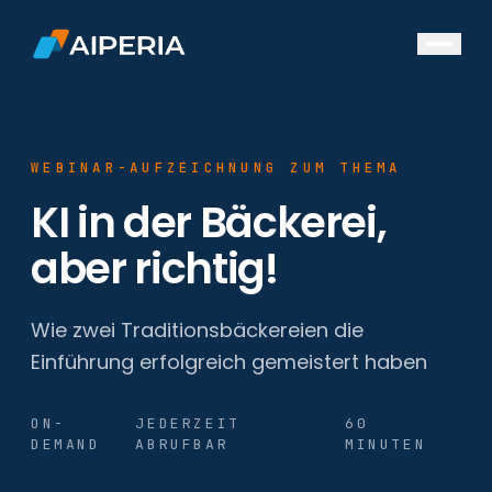
DE
Bäckereien
WEBINAR-AUFZEICHNUNG ZUM THEMA
Hersteller
KI in der Bäckerei,
Supermärkte
Ressourcen
aber richtig!
Referenzen
Wie zwei Traditionsbäckereien die
Unsere Whitepaper
Einführung erfolgreich gemeistert haben
Events
Über uns
ON-
JEDERZEIT
60
News
DEMAND
ABRUFBAR
MINUTEN
Über uns