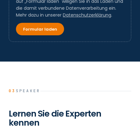
auf „Formular laden" willigen Sie in das Laden und
die damit verbundene Datenverarbeitung ein.
Mehr dazu in unserer
Datenschutzerklärung
.
Formular laden
03
SPEAKER
Lernen Sie die Experten
kennen