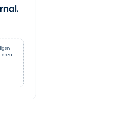
rnal.
ligen
r dazu