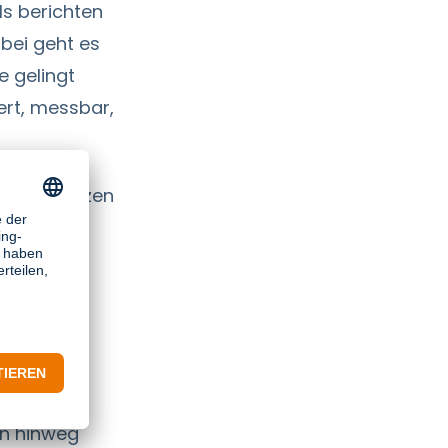
ls berichten
abei geht es
e gelingt
iert, messbar,
t ihren Nutzen
ialteams
en hinweg