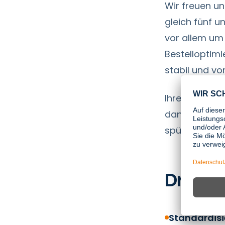
Wir freuen un
gleich fünf u
vor allem um 
Bestelloptimie
stabil und v
Ihre Erfahrung
dann, wenn si
spürbar entla
Drei Er
Standardisi