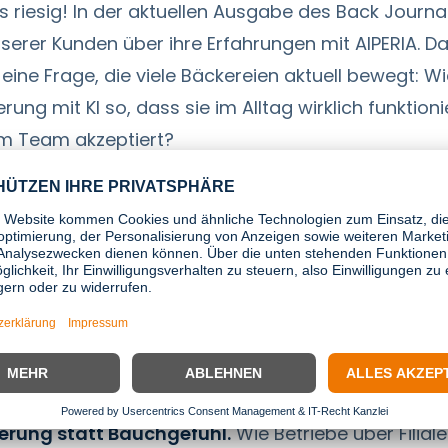
s riesig! In der aktuellen Ausgabe des Back Journa
nserer Kunden über ihre Erfahrungen mit AIPERIA. D
eine Frage, die viele Bäckereien aktuell bewegt: Wi
rung mit KI so, dass sie im Alltag wirklich funktion
om Team akzeptiert?
en zeigen klar: KI ist kein Selbstzweck. Sie entfalte
e Verfügbarkeit sichert, Retouren reduziert und Fil
stet.
kenntnisse aus der Praxis
erung statt Bauchgefühl.
Wie Betriebe über Filial