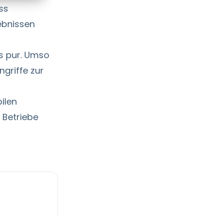
ss
ebnissen
ss pur. Umso
ngriffe zur
ilen
 Betriebe