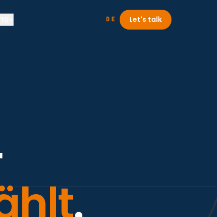
ns
Let's talk
DE
­
ählt
.