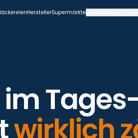
Bäckereien
Hersteller
Supermärkte
Ressourcen
Über u
 im Tages
t
wirklich z