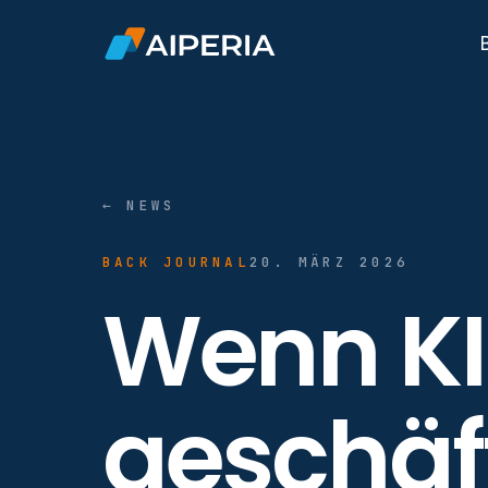
← NEWS
BACK JOURNAL
20. MÄRZ 2026
Wenn KI
geschäf