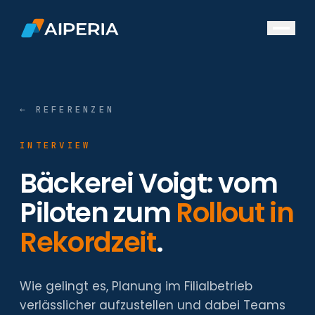
DE
Bäckereien
← REFERENZEN
Hersteller
Supermärkte
INTERVIEW
Ressourcen
Bäckerei Voigt: vom
Referenzen
Piloten zum
Rollout in
Unsere Whitepaper
Rekordzeit
Events
.
Über uns
News
Wie gelingt es, Planung im Filialbetrieb
Über uns
verlässlicher aufzustellen und dabei Teams