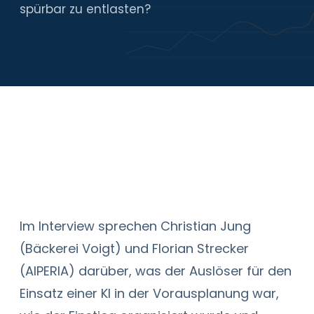
Karriere
spürbar zu entlasten?
Kontakt
Dieses Video wird über YouTube eingebettet.
Mit Klick auf „Video laden" willigen Sie in das
Laden und die damit verbundene
Im Interview sprechen Christian Jung
Datenverarbeitung ein. Mehr dazu in unserer
(Bäckerei Voigt) und Florian Strecker
Datenschutzerklärung
.
(AIPERIA) darüber, was der Auslöser für den
Video laden
Einsatz einer KI in der Vorausplanung war,