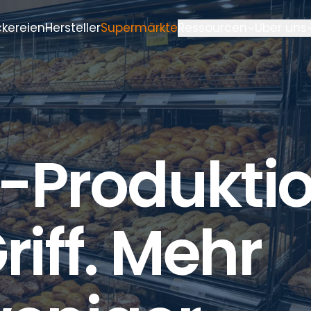
kereien
Hersteller
Supermärkte
Ressourcen
Über uns
e-Produkti
riff. Mehr