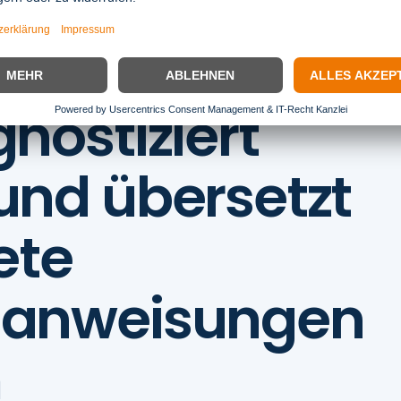
nostiziert
und übersetzt
ete
s­anweisungen
m