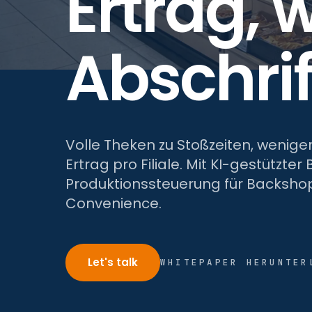
Ertrag, 
Abschrif
Volle Theken zu Stoßzeiten, wenig
Ertrag pro Filiale. Mit KI-gestützt
Produktionssteuerung für Backshop
Convenience.
Let's talk
WHITEPAPER HERUNTER