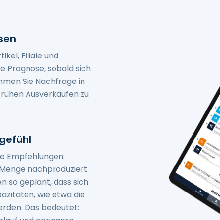
sen
kel, Filiale und
die Prognose, sobald sich
hmen Sie Nachfrage in
n frühen Ausverkäufen zu
gefühl
te Empfehlungen:
r Menge nachproduziert
n so geplant, dass sich
azitäten, wie etwa die
erden. Das bedeutet: