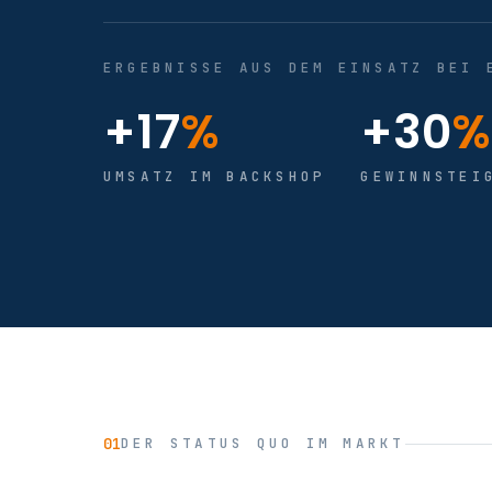
ERGEBNISSE AUS DEM EINSATZ BEI 
+17
%
+30
%
UMSATZ IM BACKSHOP
GEWINNSTEI
01
DER STATUS QUO IM MARKT