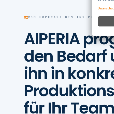
02
VOM FORECAST BIS INS REGAL
AIPERIA prog
den Bedarf 
ihn in konkr
Produktion
für Ihr Tea