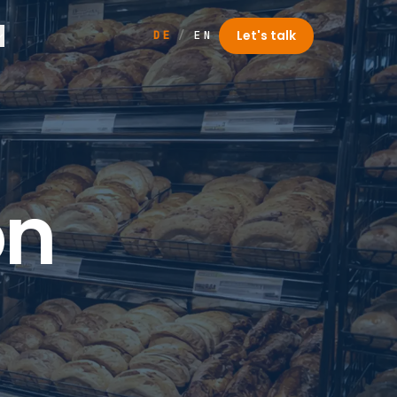
Let's talk
DE
/
EN
on