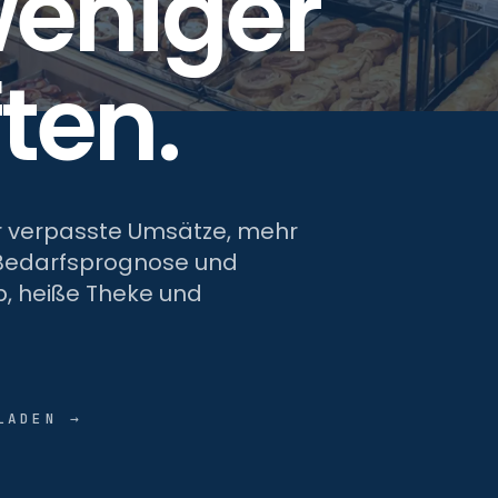
weniger
ten.
er verpasste Umsätze, mehr
er Bedarfsprognose und
, heiße Theke und
LADEN →