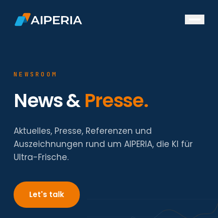
DE
/
EN
Bäckereien
NEWSROOM
Hersteller
News &
Presse.
Supermärkte
Ressourcen
Aktuelles, Presse, Referenzen und
Referenzen
Auszeichnungen rund um AIPERIA, die KI für
Unsere Whitepaper
Ultra-Frische.
Events
Über uns
Let's talk
News
Über uns