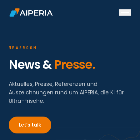
DE
/
EN
Bäckereien
NEWSROOM
Hersteller
News &
Presse.
Supermärkte
Ressourcen
Aktuelles, Presse, Referenzen und
Referenzen
Auszeichnungen rund um AIPERIA, die KI für
Unsere Whitepaper
Ultra-Frische.
Events
Über uns
Let's talk
News
Über uns